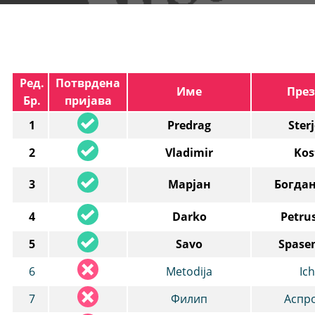
Ред.
Потврдена
Име
Пре
Бр.
пријава
1
Predrag
Ster
2
Vladimir
Kos
3
Марјан
Богда
4
Darko
Petru
5
Savo
Spase
6
Metodija
Ic
7
Филип
Аспр