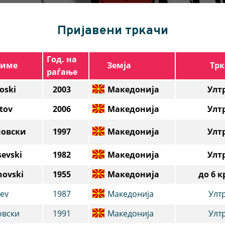
Пријавени тркачи
Год. на
зиме
Земја
Трк
раѓање
joski
2003
Македонија
Улт
tov
2006
Македонија
Улт
новски
1997
Македонија
Улт
sevski
1982
Македонија
Улт
novski
1955
Македонија
до 6 к
hev
1987
Македонија
Улт
овски
1991
Македонија
Улт