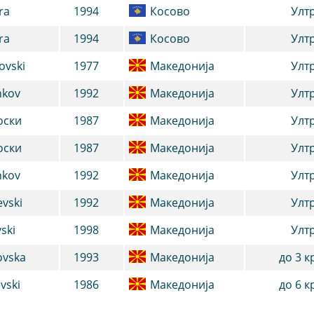
ra
1994
Косово
Улт
ra
1994
Косово
Улт
ovski
1977
Македонија
Улт
hkov
1992
Македонија
Улт
оски
1987
Македонија
Улт
оски
1987
Македонија
Улт
hkov
1992
Македонија
Улт
vski
1992
Македонија
Улт
vski
1998
Македонија
Улт
ovska
1993
Македонија
до 3 к
vski
1986
Македонија
до 6 к