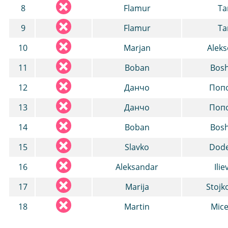
8
Flamur
Ta
9
Flamur
Ta
10
Marjan
Aleks
11
Boban
Bos
12
Данчо
Поп
13
Данчо
Поп
14
Boban
Bos
15
Slavko
Dode
16
Aleksandar
Ilie
17
Marija
Stojk
18
Martin
Mice