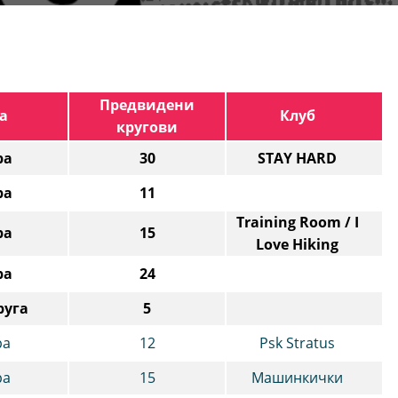
Предвидени
а
Клуб
кругови
ра
30
STAY HARD
ра
11
Training Room / I
ра
15
Love Hiking
ра
24
руга
5
ра
12
Psk Stratus
ра
15
Машинкички