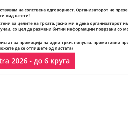
ствувам на сопствена одговорност. Организаторот не презе
ги вид штети!
ени за целите на трката. Јасно ми е дека организаторот и
лучаи, со цел да размени битни информации поврзани со мое
истат за промоција на идни трки, попусти, промотивни пр
ожете да се отпишете од листата)
ra 2026 - до 6 круга