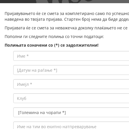
Пријавувањето ќе се смета за комплетирано само по успешно
наведена во твојата пријава. Стартен број нема да биде доде
Пријавата ќе се смета за неважечка доколку плаќањето не се
Пополни ги следните полиња со точни податоци:
Полињата означени со (*) се задолжителни!