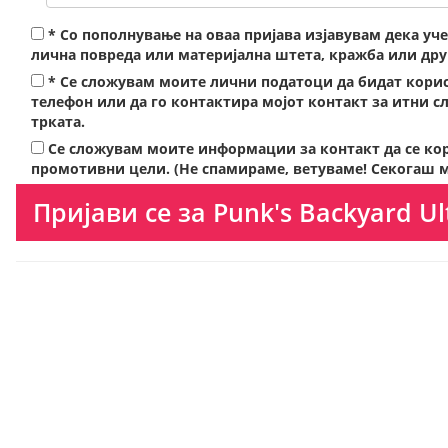
*
Со пополнување на оваа пријава изјавувам дека уче
лична повреда или материјална штета, кражба или дру
*
Се сложувам моите лични податоци да бидат корист
телефон или да го контактира мојот контакт за итни с
трката.
Се сложувам моите информации за контакт да се кор
промотивни цели. (Не спамираме, ветуваме! Секогаш м
Пријави се за Punk's Backyard Ult